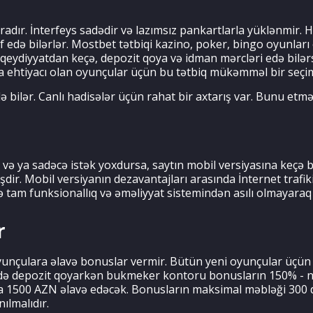
dır. İnterfeys sadədir və lazımsız pankartlarla yüklənmir. H
 edə bilərlər. Mostbet tətbiqi kazino, poker, bingo oyunlar
qeydiyyatdan keçə, depozit qoya və idman mərcləri edə bilərs
 ehtiyacı olan oyunçular üçün bu tətbiq mükəmməl bir seçim
bilər. Canlı hadisələr üçün rahat bir axtarış var. Bunu etmək
ə ya sadəcə istək yoxdursa, saytın mobil versiyasına keçə b
r. Mobil versiyanın dezavantajları arasında İnternet trafiki
ə tam funksionallıq və əməliyyat sistemindən asılı olmayaraq 
r
unçulara əlavə bonuslar vermir. Bütün yeni oyunçular üçün
də depozit qoyarkən bukmeker kontoru bonusların 150% - ni
0 AZN əlavə edəcək. Bonusların maksimal məbləği 300 dolla
ılmalıdır.