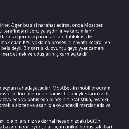
rlər. Əgər bu sizi narahat edirsə, onda Mostbet
ərəfindən lisenziyalaşdırılır və tənzimlənir.
tlarınızı qorumaq üçün ən son təhlükəsizlik
 kömək edən KYC yoxlama prosesini həyata keçirdi. Və
belə deyil. Bir şərtlə ki, oyunçu qeydiyyat zamanı
 mərc etmək və uduşlarını çıxarmaq təklif
pmaqdan rahatlaşacaqlar. MostBet-in mobil proqram
unuşu ilə dörd metodun hamısı bukmeykerlərin təklif
lavə edə və bahis edə bilərsiniz. Statistika, əvvəlki
etməklə siz tez və asanlıqla oyundaxili mərclər edə və
il ola bilərsiniz və dərhal hesabınızdakı bütün
z və bəzən mobil oyunçular üçün unikal bonus təklifləri