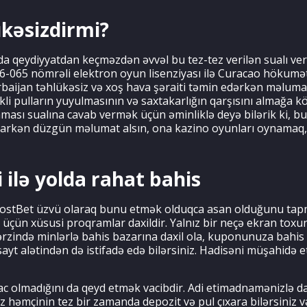
kəsizdirmi?
 qeydiyyatdan keçməzdən əvvəl bu tez-tez verilən sualı veri
065 nömrəli elektron oyun lisenziyası ilə Curacao hökuməti t
rbaijan təhlükəsiz və xoş hava şəraiti təmin edərkən məluma
rkli pulların yuyulmasının və saxtakarlığın qarşısını almağa
ması sualına cavab vermək üçün əminliklə deyə bilərik ki, bu 
layarkən düzgün məlumat alsın, ona kazino oyunları oynamaq,
ilə yolda rahat bahis
 MostBet üzvü olaraq bunu etmək olduqca asan olduğunu ta
d üçün xüsusi proqramlar daxildir. Yalnız bir neçə ekran tox
 ərzində minlərlə bahis bazarına daxil ola, kuponunuza bahis ə
b sayt alətindən də istifadə edə bilərsiniz. Hadisəni müşahidə 
c olmadığını da qeyd etmək vacibdir. Adi etimadnamənizlə dax
. Siz həmçinin tez bir zamanda depozit və pul çıxara bilərsini