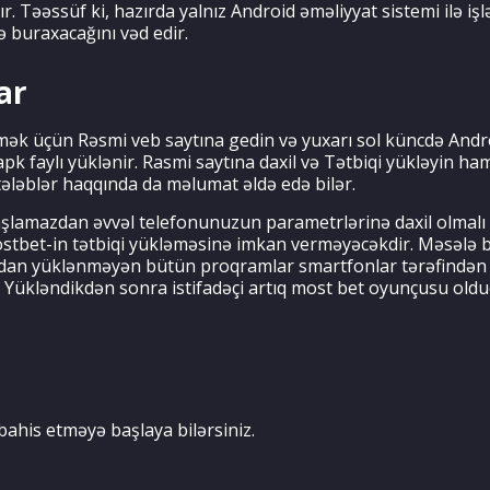
r. Təəssüf ki, hazırda yalnız Android əməliyyat sistemi ilə 
 buraxacağını vəd edir.
ar
ək üçün Rəsmi veb saytına gedin və yuxarı sol küncdə Andro
apk faylı yüklənir. Rasmi saytına daxil və Tətbiqi yükləyin h
ələblər haqqında da məlumat əldə edə bilər.
 başlamazdan əvvəl telefonunuzun parametrlərinə daxil olm
stbet-in tətbiqi yükləməsinə imkan verməyəcəkdir. Məsələ 
an yüklənməyən bütün proqramlar smartfonlar tərəfindən şübh
ik. Yükləndikdən sonra istifadəçi artıq most bet oyunçusu oldu
ahis etməyə başlaya bilərsiniz.