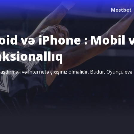
Mostbet
id və iPhone : Mobil 
nksionallıq
ırmalı və İnternetə çıxışınız olmalıdır. Budur, Oyunçu evə