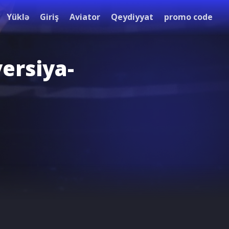
Yüklə
Giriş
Aviator
Qeydiyyat
promo code
versiya-