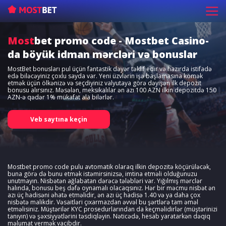
Most
bet promo code - Mostbet Casino-
da böyük idman mərcləri və bonuslar
MostBet bonusları pul üçün fantastik dəyər təklif edir və hazırda istifadə
edə biləcəyiniz çoxlu sayda var. Yeni üzvlərin işə başlamasına kömək
etmək üçün ölkənizə və seçdiyiniz valyutaya görə dəyişən ilk depozit
bonusu alırsınız. Məsələn, meksikalılar ən azı 100 AZN ilkin depozitdə 150
AZN-ə qədər 1% mükafat ala bilərlər.
Veb saytına keçin
Mostbet promo code pulu avtomatik olaraq ilkin depozitə köçürüləcək,
buna görə də bunu etmək istəmirsinizsə, imtina etməli olduğunuzu
unutmayın. Nisbətən ağlabatan dərəcə tələbləri var. Yığılmış mərclər
halında, bonusu beş dəfə oynamalı olacaqsınız. Hər bir məcmu nisbət ən
azı üç hadisəni əhatə etməlidir, ən azı üç hadisə 1.40 və ya daha çox
nisbətə malikdir. Vəsaitləri çıxarmazdan əvvəl bu şərtlərə tam əməl
etməlisiniz. Müştərilər KYC prosedurlarından da keçməlidirlər (müştərinizi
tanıyın) və şəxsiyyətlərini təsdiqləyin. Nəticədə, hesab yaratarkən dəqiq
məlumat vermək vacibdir.