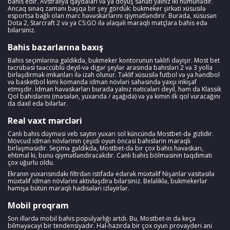
bahis edir. Avstraliya qaydaları və ya döyüş sənəti yalnız iki nümunədir.
Ancaq sınaq zamanı başqa bir şey gördük: bukmeker şirkəti xüsusilə
esportsa bağlı olan mərc həvəskarlarını qiymətləndirir. Burada, xüsusən
Dota 2, Starcraft 2 və ya CS:GO ilə əlaqəli maraqlı matçlara bahis edə
bilərsiniz.
Bahis bazarlarına baxış
Bahis seçimlərinə gəldikdə, bukmeker kontorunun təklifi dəyişir. Most bet
təcrübəsi təəccüblü deyil-və digər şeylər arasında bahisləri 2 və 3 yolla
birləşdirmək imkanları ilə izah olunur. Təklif xüsusilə futbol və ya həndbol
və basketbol kimi komanda idman növləri sahəsində yaxşı inkişaf
etmişdir. İdman həvəskarları burada yalnız nəticələri deyil, həm də Klassik
Qol bahislərini (məsələn, yuxarıda / aşağıda) və ya kimin ilk qol vuracağını
da daxil edə bilərlər.
Real vaxt mərcləri
Canlı bahis düyməsi veb saytın yuxarı sol küncündə Mostbet-də gizlidir.
Mövcud idman növlərinin çeşidi oyun öncəsi bahislərin maraqlı
birləşməsidir. Seçimə gəldikdə, Mostbet-də bir çox bahis həvəskarı,
ehtimal ki, bunu qiymətləndirəcəkdir. Canlı bahis bölməsinin təqdimatı
çox uğurlu oldu.
Ekranın yuxarısındakı filtrdən istifadə edərək müxtəlif Nişanlar vasitəsilə
müxtəlif idman növlərini aktivləşdirə bilərsiniz. Beləliklə, bukmekerlər
həmişə bütün maraqlı hadisələri izləyirlər.
Mobil proqram
Son illərdə mobil bahis populyarlığı artdı. Bu, Mostbet-in də keçə
bilməyəcəyi bir tendensiyadır. Hal-hazırda bir çox oyun provayderi ani