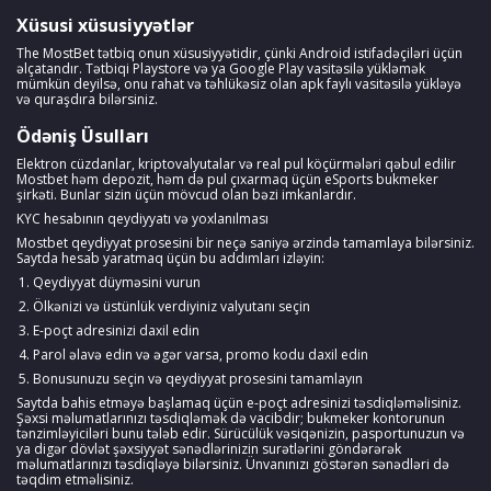
Xüsusi xüsusiyyətlər
The MostBet tətbiq onun xüsusiyyətidir, çünki Android istifadəçiləri üçün
əlçatandır. Tətbiqi Playstore və ya Google Play vasitəsilə yükləmək
mümkün deyilsə, onu rahat və təhlükəsiz olan apk faylı vasitəsilə yükləyə
və quraşdıra bilərsiniz.
Ödəniş Üsulları
Elektron cüzdanlar, kriptovalyutalar və real pul köçürmələri qəbul edilir
Mostbet həm depozit, həm də pul çıxarmaq üçün eSports bukmeker
şirkəti. Bunlar sizin üçün mövcud olan bəzi imkanlardır.
KYC hesabının qeydiyyatı və yoxlanılması
Mostbet qeydiyyat prosesini bir neçə saniyə ərzində tamamlaya bilərsiniz.
Saytda hesab yaratmaq üçün bu addımları izləyin:
Qeydiyyat düyməsini vurun
Ölkənizi və üstünlük verdiyiniz valyutanı seçin
E-poçt adresinizi daxil edin
Parol əlavə edin və əgər varsa, promo kodu daxil edin
Bonusunuzu seçin və qeydiyyat prosesini tamamlayın
Saytda bahis etməyə başlamaq üçün e-poçt adresinizi təsdiqləməlisiniz.
Şəxsi məlumatlarınızı təsdiqləmək də vacibdir; bukmeker kontorunun
tənzimləyiciləri bunu tələb edir. Sürücülük vəsiqənizin, pasportunuzun və
ya digər dövlət şəxsiyyət sənədlərinizin surətlərini göndərərək
məlumatlarınızı təsdiqləyə bilərsiniz. Ünvanınızı göstərən sənədləri də
təqdim etməlisiniz.