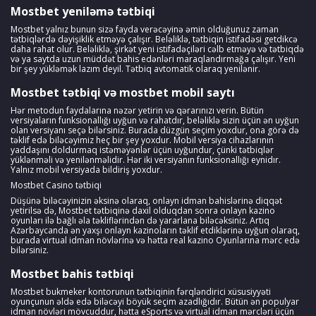
Mostbet yeniləmə tətbiqi
Mostbet yalnız bunun sizə fayda verəcəyinə əmin olduğunuz zaman
tətbiqlərdə dəyişiklik etməyə çalışır. Beləliklə, tətbiqin istifadəsi getdikcə
daha rahat olur. Beləliklə, şirkət yeni istifadəçiləri cəlb etməyə və tətbiqdə
və ya saytda uzun müddət bahis edənləri maraqlandırmağa çalışır. Yeni
bir şey yükləmək lazım deyil. Tətbiq avtomatik olaraq yenilənir.
Mostbet tətbiqi və mostbet mobil saytı
Hər metodun faydalarına nəzər yetirin və qərarınızı verin. Bütün
versiyaların funksionallığı uyğun və rahatdır, beləliklə sizin üçün ən uyğun
olan versiyanı seçə bilərsiniz. Burada düzgün seçim yoxdur, ona görə də
təklif edə biləcəyimiz heç bir şey yoxdur. Mobil versiya cihazlarının
yaddaşını doldurmaq istəməyənlər üçün uyğundur, çünki tətbiqlər
yüklənməli və yenilənməlidir. Hər iki versiyanın funksionallığı eynidır.
Yalnız mobil versiyada bildiriş yoxdur.
Mostbet Casino tətbiqi
Düşünə biləcəyinizin əksinə olaraq, onlayn idman bahislərinə diqqət
yetirilsə də, Mostbet tətbiqinə daxil olduqdan sonra onlayn kazino
oyunları ilə bağlı əla təkliflərindən də yararlana biləcəksiniz. Artıq
Azərbaycanda ən yaxşı onlayn kazinoların təklif etdiklərinə uyğun olaraq,
burada virtual idman növlərinə və hətta real kazino Oyunlarına mərc edə
bilərsiniz.
Mostbet bahis tətbiqi
Mostbet bukmeker kontorunun tətbiqinin fərqləndirici xüsusiyyəti
oyunçunun əldə edə biləcəyi böyük seçim azadlığıdır. Bütün ən populyar
idman növləri mövcuddur, hətta eSports və virtual idman mərcləri üçün