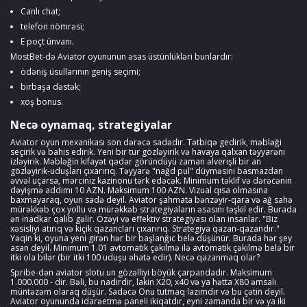
Canlı chat;
telefon nömrəsi;
E poçt ünvanı.
MostBet-də Aviator oyununun əsas üstünlükləri bunlardır:
ödəniş üsullarının geniş seçimi;
birbaşa dəstək;
xoş bonus.
Necə oynamaq, strategiyalar
Aviator oyun mexanikası son dərəcə sadədir. Tətbiqə gedirik, məbləği
seçirik və bahis edirik. Yeni bir tur gözləyirik və havaya qalxan təyyarəni
izləyirik. Məbləğin kifayət qədər göründüyü zaman əlverişli bir an
gözləyirik-uduşları çıxarırıq. Təyyarə "nağd pul" düyməsini basmazdan
əvvəl uçarsa, mərciniz kazinonu tərk edəcək. Minimum təklif və dərəcənin
dəyişmə addımı 10 AZN. Maksimum 100 AZN. Vizual qısa olmasına
baxmayaraq, oyun sadə deyil. Aviator şahmata bənzəyir-qara və ağ sahə
mürəkkəb çox yollu və mürəkkəb strategiyaların əsasını təşkil edir. Burada
ən inadkar qalib gəlir. Özəyi və effektiv strategiyası olan insanlar. "Biz
xəsisliyi atırıq və kiçik qazancları çıxarırıq. Strategiya qazan-qazandır."
Yəqin ki, oyuna yeni girən hər bir başlanğıc belə düşünür. Burada hər şey
asan deyil. Minimum 1.01 avtomatik çəkilmə ilə avtomatik çəkilmə belə bir
itki ola bilər (bir itki 100 uduşu əhatə edir). Necə qazanmaq olar?
Spribe-dən aviator slotu un gözəlliyi böyük çarpandadır. Maksimum
1.000.000 - dir. Bəli, bu nadirdir, lakin X20, x40 və ya hətta X80 əmsalı
müntəzəm olaraq düşür. Sadəcə Onu tutmaq lazımdır və bu çətin deyil.
Aviator oyununda idarəetmə paneli ikiqatdır, eyni zamanda bir və ya iki