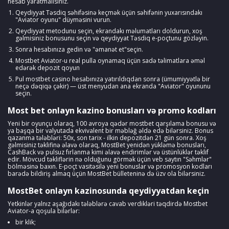
hesab yaratmalısınız.
Qeydiyyat Təsdiq səhifəsinə keçmək üçün səhifənin yuxarısındakı
"Aviator oyunu" düyməsini vurun.
Qeydiyyat metodunu seçin, ekrandakı məlumatları doldurun, xoş
gəlmisiniz bonusunu seçin və qeydiyyat Təsdiq e-poçtunu gözləyin.
Sonra hesabınıza gedin və "əmanət et"seçin.
Mostbet Aviator-u real pulla oynamaq üçün sadə təlimatlara əməl
edərək depozit qoyun
Pul mostbet casino hesabınıza yatırıldıqdan sonra (ümumiyyətlə bir
neçə dəqiqə çəkir) — üst menyudan ana ekranda "Aviator" oyununu
seçin.
Most bet onlayn kazino bonusları və promo kodları
Yeni bir oyunçu olaraq, 100 avroya qədər mostbet qarşılama bonusu və
ya başqa bir valyutada ekvivalent bir məbləğ əldə edə bilərsiniz. Bonus
qazanma tələbləri: 50x, son tarix - ilkin depozitdən 21 gün sonra. Xoş
gəlmisiniz təklifinə əlavə olaraq, MostBet yenidən yükləmə bonusları,
CashBack və pulsuz fırlanma kimi əlavə endirimlər və üstünlüklər təklif
edir. Mövcud təkliflərin nə olduğunu görmək üçün veb saytın "Səhmlər"
bölməsinə baxın. E-poçt vasitəsilə yeni bonuslar və promosyon kodları
barədə bildiriş almaq üçün MostBet bülleteninə də üzv ola bilərsiniz.
MostBet onlayn kazinosunda qeydiyyatdan keçin
Yetkinlər yalnız aşağıdakı tələblərə cavab verdikləri təqdirdə Mostbet
Aviator-a qoşula bilərlər:
bir klik;